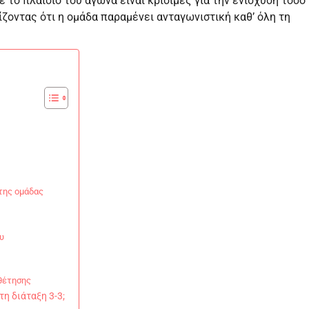
 το πλαίσιο του αγώνα είναι κρίσιμες για την ενίσχυση τόσο
ζοντας ότι η ομάδα παραμένει ανταγωνιστική καθ’ όλη τη
της ομάδας
υ
θέτησης
η διάταξη 3-3;