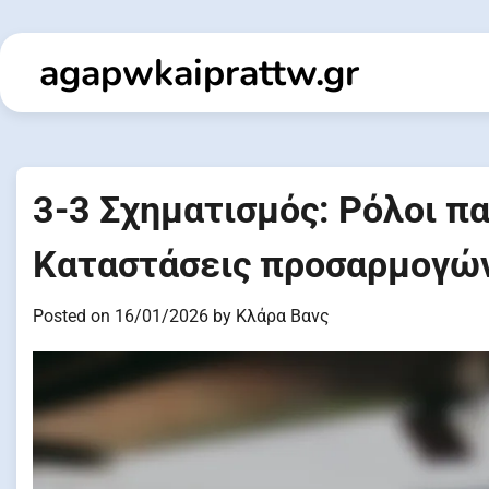
Skip
to
agapwkaiprattw.gr
content
3-3 Σχηματισμός: Ρόλοι πα
Καταστάσεις προσαρμογώ
Posted on
16/01/2026
by
Κλάρα Βανς