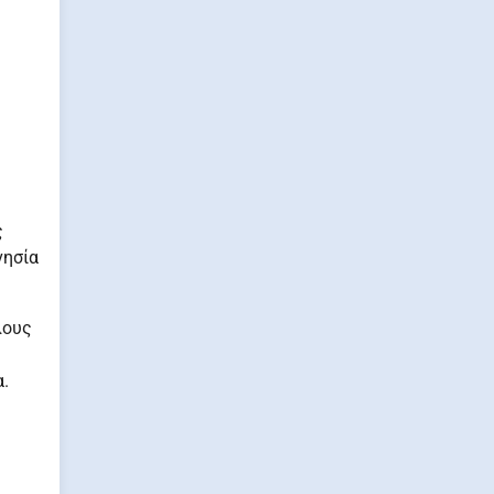
ς
νησία
λους
α.