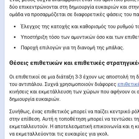
δύο επικεντρώνονται στη δημιουργία ευκαιριών και στην
ομάδα να προσαρμόζεται σε διαφορετικές φάσεις του παι
Έλεγχος της κατοχής και καθορισμός του ρυθμού το
Υποστήριξη τόσο των αμυντικών όσο και των επιθε
Παροχή επιλογών για τη διανομή της μπάλας.
Θέσεις επιθετικών και επιθετικές στρατηγικέ
Οι επιθετικοί σε μια διάταξη 3-3 έχουν ως αποστολή τη 
του αντιπάλου. Συχνά χρησιμοποιούν διάφορες
επιθετικ
κινήσεις και εκμετάλλευση των χώρων που αφήνουν οι αμ
δημιουργία ευκαιριών.
Συνήθως, ένας επιθετικός μπορεί να παίζει κεντρικό ρό
στην επίθεση. Αυτή η τοποθέτηση μπορεί να τεντώσει τη
εκμεταλλευτούν. Η αποτελεσματική επικοινωνία και η κ
να εκμεταλλεύονται τις ευκαιρίες για γκολ.