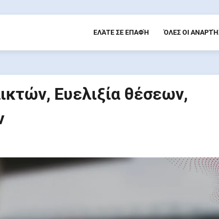
ΕΛΆΤΕ ΣΕ ΕΠΑΦΉ
ΌΛΕΣ ΟΙ ΑΝΑΡΤΉ
ικτών, Ευελιξία θέσεων,
ν