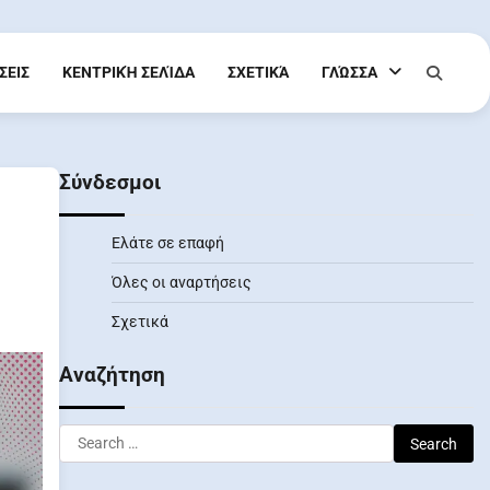
ΣΕΙΣ
ΚΕΝΤΡΙΚΉ ΣΕΛΊΔΑ
ΣΧΕΤΙΚΆ
ΓΛΏΣΣΑ
Σύνδεσμοι
Ελάτε σε επαφή
Όλες οι αναρτήσεις
Σχετικά
Αναζήτηση
Search
for: