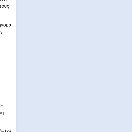
 τους
ήγορα
ην
 Η
ση
άλλοι