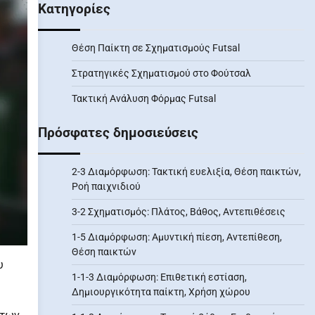
Κατηγορίες
Θέση Παίκτη σε Σχηματισμούς Futsal
Στρατηγικές Σχηματισμού στο Φούτσαλ
Τακτική Ανάλυση Φόρμας Futsal
Πρόσφατες δημοσιεύσεις
2-3 Διαμόρφωση: Τακτική ευελιξία, Θέση παικτών,
Ροή παιχνιδιού
3-2 Σχηματισμός: Πλάτος, Βάθος, Αντεπιθέσεις
1-5 Διαμόρφωση: Αμυντική πίεση, Αντεπίθεση,
Θέση παικτών
υ
1-1-3 Διαμόρφωση: Επιθετική εστίαση,
Δημιουργικότητα παίκτη, Χρήση χώρου