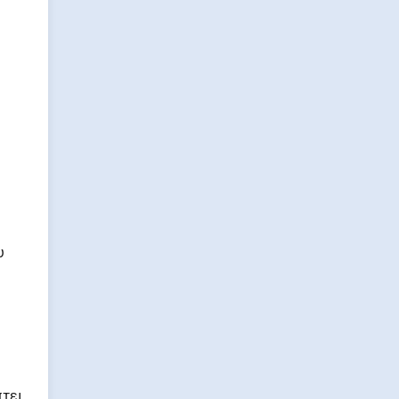
υ
πτει