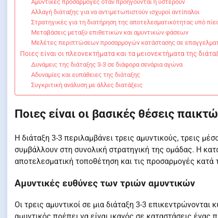
Αμυντικές προσαρμογές όταν προηγούνται ή υστερούν
Αλλαγή διάταξης για να αντιμετωπιστούν ισχυροί αντίπαλοι
Στρατηγικές για τη διατήρηση της αποτελεσματικότητας υπό πίε
Μεταβάσεις μεταξύ επιθετικών και αμυντικών φάσεων
Μελέτες περιπτώσεων προσαρμογών κατάστασης σε επαγγελμα
Ποιες είναι οι πλεονεκτήματα και τα μειονεκτήματα της διάταξ
Δυνάμεις της διάταξης 3-3 σε διάφορα σενάρια αγώνα
Αδυναμίες και ευπάθειες της διάταξης
Συγκριτική ανάλυση με άλλες διατάξεις
Ποιες είναι οι βασικές θέσεις παικτώ
Η διάταξη 3-3 περιλαμβάνει τρεις αμυντικούς, τρεις μέσ
συμβάλλουν στη συνολική στρατηγική της ομάδας. Η κατ
αποτελεσματική τοποθέτηση και τις προσαρμογές κατά τ
Αμυντικές ευθύνες των τριών αμυντικών
Οι τρεις αμυντικοί σε μια διάταξη 3-3 επικεντρώνονται
αμυντικός πρέπει να είναι ικανός σε καταστάσεις ένας π