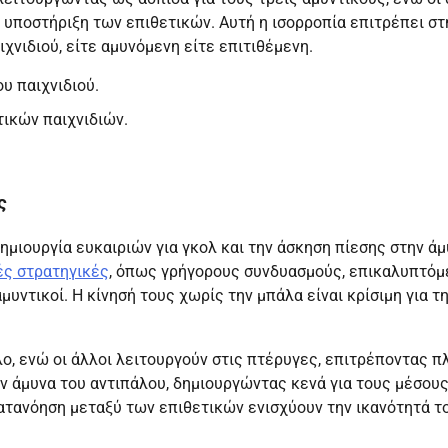
 υποστήριξη των επιθετικών. Αυτή η ισορροπία επιτρέπει στ
χνιδιού, είτε αμυνόμενη είτε επιτιθέμενη.
υ παιχνιδιού.
τικών παιχνιδιών.
ς
δημιουργία ευκαιριών για γκολ και την άσκηση πίεσης στην ά
ές στρατηγικές
, όπως γρήγορους συνδυασμούς, επικαλυπτόμ
υντικοί. Η κίνησή τους χωρίς την μπάλα είναι κρίσιμη για τ
λο, ενώ οι άλλοι λειτουργούν στις πτέρυγες, επιτρέποντας π
ν άμυνα του αντιπάλου, δημιουργώντας κενά για τους μέσους
ατανόηση μεταξύ των επιθετικών ενισχύουν την ικανότητά τ