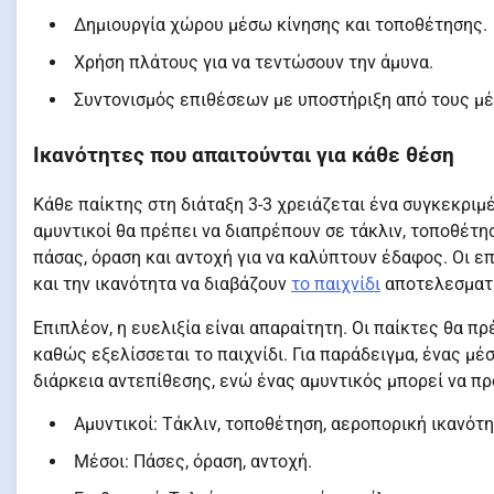
Δημιουργία χώρου μέσω κίνησης και τοποθέτησης.
Χρήση πλάτους για να τεντώσουν την άμυνα.
Συντονισμός επιθέσεων με υποστήριξη από τους μέ
Ικανότητες που απαιτούνται για κάθε θέση
Κάθε παίκτης στη διάταξη 3-3 χρειάζεται ένα συγκεκρι
αμυντικοί θα πρέπει να διαπρέπουν σε τάκλιν, τοποθέτη
πάσας, όραση και αντοχή για να καλύπτουν έδαφος. Οι ε
και την ικανότητα να διαβάζουν
το παιχνίδι
αποτελεσματ
Επιπλέον, η ευελιξία είναι απαραίτητη. Οι παίκτες θα π
καθώς εξελίσσεται το παιχνίδι. Για παράδειγμα, ένας μέ
διάρκεια αντεπίθεσης, ενώ ένας αμυντικός μπορεί να πρ
Αμυντικοί: Τάκλιν, τοποθέτηση, αεροπορική ικανότη
Μέσοι: Πάσες, όραση, αντοχή.