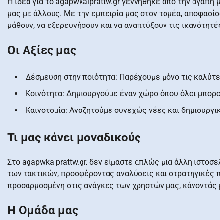
Η ιδέα για το agapwkaiprattw.gr γεννήθηκε από την αγάπη μ
μας με άλλους. Με την εμπειρία μας στον τομέα, αποφασί
μάθουν, να εξερευνήσουν και να αναπτύξουν τις ικανότητέ
Οι Αξίες μας
Δέσμευση στην ποιότητα: Παρέχουμε μόνο τις καλύτ
Κοινότητα: Δημιουργούμε έναν χώρο όπου όλοι μπορού
Καινοτομία: Αναζητούμε συνεχώς νέες και δημιουργικ
Τι μας κάνει μοναδικούς
Στο agapwkaiprattw.gr, δεν είμαστε απλώς μια άλλη ιστοσε
των τακτικών, προσφέροντας αναλύσεις και στρατηγικές πο
προσαρμοσμένη στις ανάγκες των χρηστών μας, κάνοντάς μα
Η Ομάδα μας