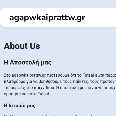
Skip
to
agapwkaiprattw.gr
content
About Us
Η Αποστολή μας
Στο agapwkaiprattw.gr, πιστεύουμε ότι το Futsal είναι περ
πλατφόρμα για να βοηθήσουμε τους παίκτες, τους προπονη
τις μορφές του παιχνιδιού. Η αποστολή μας είναι να παρ
εμπειρία σας στο Futsal.
Η Ιστορία μας