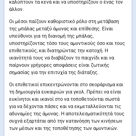
καλύπτουν τα κενά και να υποστηρίζουν ο ένας τον
άλλον.
Οι μέσοι παίζουν καθοριστικό ρόλο στη μετάβαση
της μπάλας μεταξύ άμυνας και επίθεσης. Είναι
υπεύθυνοι για τη διανομή της μπάλας,
υποστηρίζοντας τόσο τους αμυντικούς όσο και τους
επιθετικούς, και διατηρώντας την κατοχή. Η
ικανότητά τους να διαβάζουν το παιχνίδι και να
παίρνουν γρήγορες αποφάσεις είναι ζωτικής
σημασίας για την επιτυχία της διάταξης.
Οι επιθετικοί επικεντρώνονται στο σκοράρισμα και
τη δημιουργία ευκαιριών για γκολ. Πρέπει να είναι
ευκίνητοι και ικανοί στο να τοποθετούνται σωστά
για να δέχονται πάσες και να εκμεταλλεύονται τις
αδυναμίες της άμυνας. Η αποτελεσματικότητά τους
συχνά εξαρτάται από την κατανόηση των κινήσεων
των μέσων και της τοποθέτησης των αμυντικών.