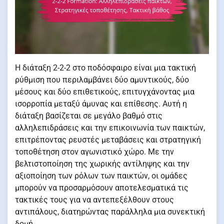
Η διάταξη 2-2-2 στο ποδόσφαιρο είναι μια τακτική
ρύθμιση που περιλαμβάνει δύο αμυντικούς, δύο
μέσους και δύο επιθετικούς, επιτυγχάνοντας μια
ισορροπία μεταξύ άμυνας και επίθεσης. Αυτή η
διάταξη βασίζεται σε μεγάλο βαθμό στις
αλληλεπιδράσεις και την επικοινωνία των παικτών,
επιτρέποντας ρευστές μεταβάσεις και στρατηγική
τοποθέτηση στον αγωνιστικό χώρο. Με την
βελτιστοποίηση της χωρικής αντίληψης και την
αξιοποίηση των ρόλων των παικτών, οι ομάδες
μπορούν να προσαρμόσουν αποτελεσματικά τις
τακτικές τους για να αντεπεξέλθουν στους
αντιπάλους, διατηρώντας παράλληλα μια συνεκτική
δομή.