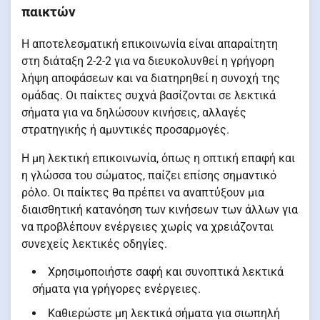
παικτών
Η αποτελεσματική επικοινωνία είναι απαραίτητη
στη διάταξη 2-2-2 για να διευκολυνθεί η γρήγορη
λήψη αποφάσεων και να διατηρηθεί η συνοχή της
ομάδας. Οι παίκτες συχνά βασίζονται σε λεκτικά
σήματα για να δηλώσουν κινήσεις, αλλαγές
στρατηγικής ή αμυντικές προσαρμογές.
Η μη λεκτική επικοινωνία, όπως η οπτική επαφή και
η γλώσσα του σώματος, παίζει επίσης σημαντικό
ρόλο. Οι παίκτες θα πρέπει να αναπτύξουν μια
διαισθητική κατανόηση των κινήσεων των άλλων για
να προβλέπουν ενέργειες χωρίς να χρειάζονται
συνεχείς λεκτικές οδηγίες.
Χρησιμοποιήστε σαφή και συνοπτικά λεκτικά
σήματα για γρήγορες ενέργειες.
Καθιερώστε μη λεκτικά σήματα για σιωπηλή