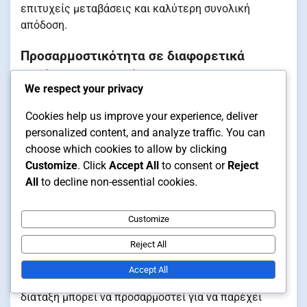
επιτυχείς μεταβάσεις και καλύτερη συνολική
απόδοση.
Προσαρμοστικότητα σε διαφορετικά
σενάρια παιχνιδιού
We respect your privacy
Η προσαρμοστικότητα της διάταξης 2-2-2 την
Cookies help us improve your experience, deliver
καθιστά αποτελεσματική σε διάφορα σενάρια
personalized content, and analyze traffic. You can
παιχνιδιού. Οι ομάδες μπορούν να προσαρμόσουν
choose which cookies to allow by clicking
την τοποθέτησή τους με βάση τις δυνάμεις και τις
Customize
. Click
Accept All
to consent or
Reject
αδυναμίες των αντιπάλων τους, επιτρέποντας μια
All
to decline non-essential cookies.
προσαρμοσμένη προσέγγιση σε κάθε αγώνα. Αυτή η
ευελιξία είναι ιδιαίτερα ωφέλιμη σε ανταγωνιστικές
Customize
λίγκες όπου οι αντίπαλοι μπορεί να έχουν
διαφορετικά στυλ παιχνιδιού.
Reject All
Για παράδειγμα, εναντίον μιας ομάδας που βασίζεται
Accept All
σε μεγάλο βαθμό
στο παιχνίδι
από τις πτέρυγες, η
διάταξη μπορεί να προσαρμοστεί για να παρέχει