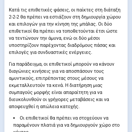
Κατά τις επιθετικές φάσεις, οι παίκτες στη διάταξη
2-2-2 θα πρέπει να εστιάζουν στη δημιουργία χώρου
και επιλογών για την κίνηση της μπάλας. Οι δύο
επιθετικοί θα πρέπει να τοποθετούνται έτσι ώστε
να τεντώνουν την άμυνα, ενώ οι δύο μέσοι
υποστηρίζουν παρέχοντας διαδρόμους πάσας και
επιλογές για συνδυαστικές ενέργειες.
Για παράδειγμα, οι επιθετικοί μπορούν να κάνουν
διαγώνιες κινήσεις για να αποσπάσουν τους
αμυντικούς, επιτρέποντας στους μέσους να
εκμεταλλευτούν τα κενά. Η διατήρηση μιας
συμπαγούς μορφής είναι απαραίτητη για να
διευκολυνθούν οι γρήγορες μεταβάσεις και να
αποφευχθεί η απώλεια κατοχής.
Οι επιθετικοί θα πρέπει να στοχεύουν να
παραμένουν πλατιά για να δημιουργούν χώρο στο