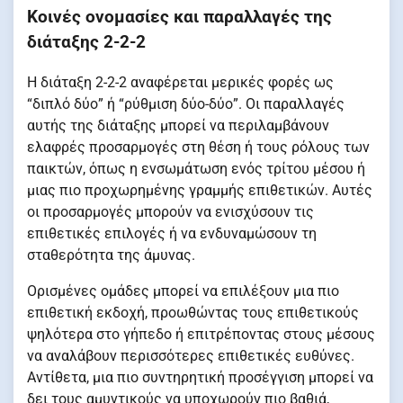
Κοινές ονομασίες και παραλλαγές της
διάταξης 2-2-2
Η διάταξη 2-2-2 αναφέρεται μερικές φορές ως
“διπλό δύο” ή “ρύθμιση δύο-δύο”. Οι παραλλαγές
αυτής της διάταξης μπορεί να περιλαμβάνουν
ελαφρές προσαρμογές στη θέση ή τους ρόλους των
παικτών, όπως η ενσωμάτωση ενός τρίτου μέσου ή
μιας πιο προχωρημένης γραμμής επιθετικών. Αυτές
οι προσαρμογές μπορούν να ενισχύσουν τις
επιθετικές επιλογές ή να ενδυναμώσουν τη
σταθερότητα της άμυνας.
Ορισμένες ομάδες μπορεί να επιλέξουν μια πιο
επιθετική εκδοχή, προωθώντας τους επιθετικούς
ψηλότερα στο γήπεδο ή επιτρέποντας στους μέσους
να αναλάβουν περισσότερες επιθετικές ευθύνες.
Αντίθετα, μια πιο συντηρητική προσέγγιση μπορεί να
δει τους αμυντικούς να υποχωρούν πιο βαθιά,