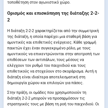
τοποθέτηση στον αγωνιστικό χώρο.
Ορισμός και επισκόπηση της διάταξης 2-2-
2
Η διάταξη 2-2-2 χαρακτηρίζεται από την συμμετρική
της διάταξη, η οποία παρέχει μια σταθερή βάση για
αμυντικές και επιθετικές ενέργειες. Κάθε γραμμή
παικτών έχει έναν συγκεκριμένο ρόλο, με τους
αμυντικούς να επικεντρώνονται στην αποτροπή των
επιθέσεων των αντιπάλων, τους μέσους να
ελέγχουν τον ρυθμό του παιχνιδιού και τους
επιθετικούς να στοχεύουν στο σκοράρισμα. Αυτή η
διάταξη είναι ιδιαίτερα αποτελεσματική στη
δημιουργία χώρου και επιλογών για πάσες.
Στην πράξη, οι ομάδες που χρησιμοποιούν τη
διάταξη 2-2-2 μπορούν να προσαρμόσουν τις
στρατηγικές τους με βάση τη ροή του παιχνιδιού. Οι