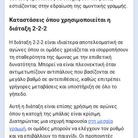
εστιάζοντας στην εδραίωση της αμυντικής γραμμής.
Καταστάσεις όπου χρησιμοποιείται η
διάταξη 2-2-2
Η διάταξη 2-2-2 είναι ιδιαίτερα αποτελεσματική σε
αγώνες όπου οι ομάδες χρειάζεται να ισορροπήσουν
τη σταθερότητα της άμυνας με την επιθετική
δυνατότητα. Μπορεί να είναι πλεονεκτική όταν
αντιμετωπίζουν αντιπάλους που βασίζονται σε
μεγάλο βαθμό σε αντεπιθέσεις, καθώς επιτρέπει
γρήγορες μεταβάσεις και υποστήριξη σε όλο το
γήπεδο.
Αυτή η διάταξη είναι επίσης χρήσιμη σε αγώνες
όπου η κατοχή της μπάλας είναι κρίσιμη.
Διατηρώντας μια ισχυρή παρουσία
στη μεσαία
γραμμή
, οι ομάδες μπορούν να ελέγχουν τον ρυθμό
και να επιβάλλουν το παιχνίδι. Οι προπονητές