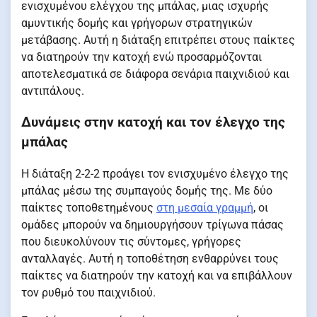
ενισχυμένου ελέγχου της μπάλας, μιας ισχυρής
αμυντικής δομής και γρήγορων στρατηγικών
μετάβασης. Αυτή η διάταξη επιτρέπει στους παίκτες
να διατηρούν την κατοχή ενώ προσαρμόζονται
αποτελεσματικά σε διάφορα σενάρια παιχνιδιού και
αντιπάλους.
Δυνάμεις στην κατοχή και τον έλεγχο της
μπάλας
Η διάταξη 2-2-2 προάγει τον ενισχυμένο έλεγχο της
μπάλας μέσω της συμπαγούς δομής της. Με δύο
παίκτες τοποθετημένους
στη μεσαία γραμμή
, οι
ομάδες μπορούν να δημιουργήσουν τρίγωνα πάσας
που διευκολύνουν τις σύντομες, γρήγορες
ανταλλαγές. Αυτή η τοποθέτηση ενθαρρύνει τους
παίκτες να διατηρούν την κατοχή και να επιβάλλουν
τον ρυθμό του παιχνιδιού.