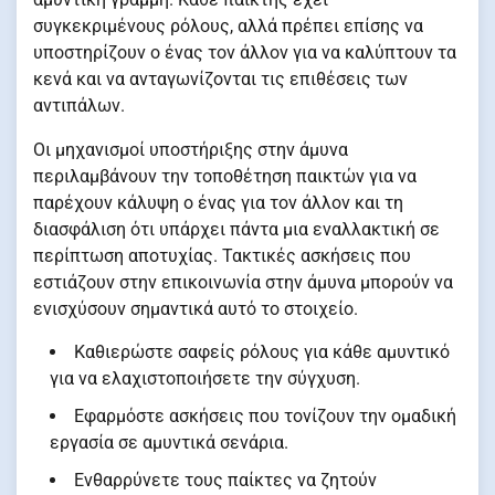
συγκεκριμένους ρόλους, αλλά πρέπει επίσης να
υποστηρίζουν ο ένας τον άλλον για να καλύπτουν τα
κενά και να ανταγωνίζονται τις επιθέσεις των
αντιπάλων.
Οι μηχανισμοί υποστήριξης στην άμυνα
περιλαμβάνουν την τοποθέτηση παικτών για να
παρέχουν κάλυψη ο ένας για τον άλλον και τη
διασφάλιση ότι υπάρχει πάντα μια εναλλακτική σε
περίπτωση αποτυχίας. Τακτικές ασκήσεις που
εστιάζουν στην επικοινωνία στην άμυνα μπορούν να
ενισχύσουν σημαντικά αυτό το στοιχείο.
Καθιερώστε σαφείς ρόλους για κάθε αμυντικό
για να ελαχιστοποιήσετε την σύγχυση.
Εφαρμόστε ασκήσεις που τονίζουν την ομαδική
εργασία σε αμυντικά σενάρια.
Ενθαρρύνετε τους παίκτες να ζητούν