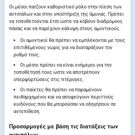
Οι μέσοι παίζουν καθοριστικό ρόλο στην πίεση των
αντιπάλων και στην υποστήριξη της άμυνας. Πρέπει
να τοποθετούνται έτσι ώστε να κόβουν διαδρόμους
πάσας και να παρέχουν κάλυψη στους αμυντικούς.
Οι αμυντικοί θα πρέπει να εμπλέκονται με τους
επιτιθέμενους νωρίς για να διαταράξουν τον
ρυθμό τους.
Οι μέσοι πρέπει να είναι ενήμεροι για την
τοποθέτησή τους ώστε να αποτρέπουν
υπερφορτώσεις στις πτέρυγες.
Οι παίκτες θα πρέπει να παραμένουν
πειθαρχημένοι και να αποφεύγουν περιττούς
κινδύνους που θα μπορούσαν να οδηγήσουν σε
αντεπίθεση.
Προσαρμογές με βάση τις διατάξεις των
αντιπάλων